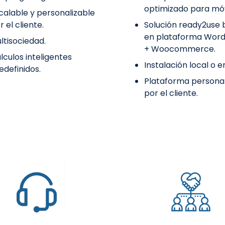
optimizado para móv
calable y personalizable
r el cliente.
Solución
ready2use
en plataforma Word
ltisociedad.
+
Woocommerce
​.
lculos inteligentes
Instalación local o e
edefinidos.
Plataforma personal
por el cliente.