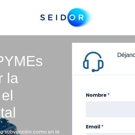
Déjano
 PYMEs
 la
 el
Nombre
*
tal
Email
*
 la subvención como en la